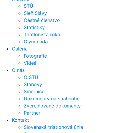
STÚ
Sieň Slávy
Čestné členstvo
Štatistiky
Triatlonista roka
Olympiáda
Galéria
Fotografie
Videá
O nás
O STÚ
Stanovy
Smernice
Dokumenty na stiahnutie
Zverejňované dokumenty
Partneri
Kontakt
Slovenská triatlonová únia