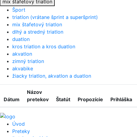
mix štafetový triatlon
Šport
triatlon (vrátane šprint a superšprint)
mix štafetový triatlon
dlhý a stredný triatlon
duatlon
kros triatlon a kros duatlon
akvatlon
zimný triatlon
akvabike
žiacky triatlon, akvatlon a duatlon
Názov
Dátum
pretekov
Štatút
Propozície
Prihláška
Úvod
Preteky