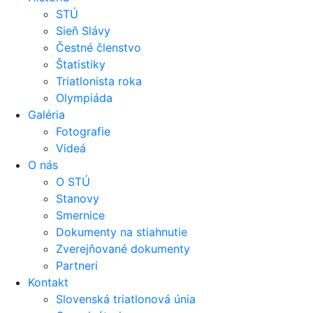
STÚ
Sieň Slávy
Čestné členstvo
Štatistiky
Triatlonista roka
Olympiáda
Galéria
Fotografie
Videá
O nás
O STÚ
Stanovy
Smernice
Dokumenty na stiahnutie
Zverejňované dokumenty
Partneri
Kontakt
Slovenská triatlonová únia