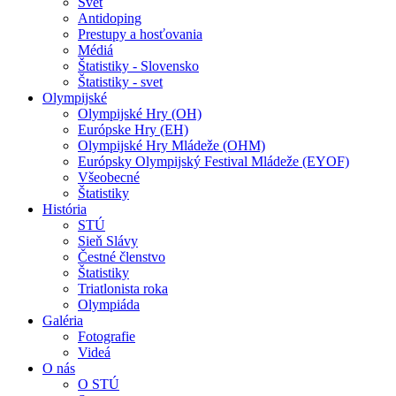
Svet
Antidoping
Prestupy a hosťovania
Médiá
Štatistiky - Slovensko
Štatistiky - svet
Olympijské
Olympijské Hry (OH)
Európske Hry (EH)
Olympijské Hry Mládeže (OHM)
Európsky Olympijský Festival Mládeže (EYOF)
Všeobecné
Štatistiky
História
STÚ
Sieň Slávy
Čestné členstvo
Štatistiky
Triatlonista roka
Olympiáda
Galéria
Fotografie
Videá
O nás
O STÚ