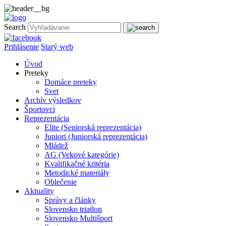
Search
Prihlásenie
Starý web
Úvod
Preteky
Domáce preteky
Svet
Archív výsledkov
Športovci
Reprezentácia
Elite (Seniorská reprezentácia)
Juniori (Juniorská reprezentácia)
Mládež
AG (Vekové kategórie)
Kvalifikačné kritéria
Metodické materiály
Oblečenie
Aktuality
Správy a články
Slovensko triatlon
Slovensko Multišport