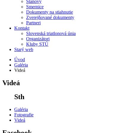
Stanovy
Smernice
Dokumenty na stiahnutie
Zverejňované dokumenty
Partneri
Kontakt
Slovenská triatlonová únia
Organizátori
Kluby STÚ
Starý web
Úvod
Galéria
Videá
Videá
Sth
Galéria
Fotografie
Videá
Facebook