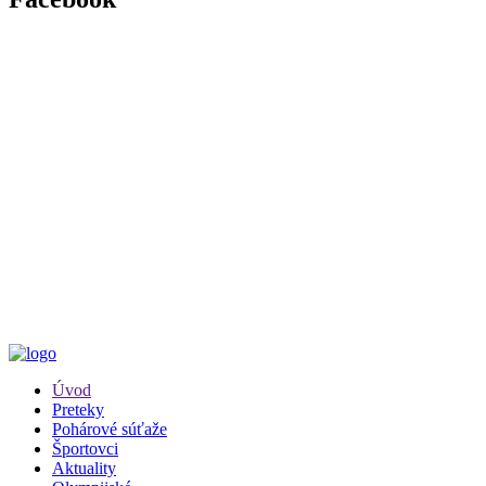
Úvod
Preteky
Pohárové súťaže
Športovci
Aktuality