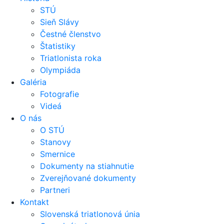
STÚ
Sieň Slávy
Čestné členstvo
Štatistiky
Triatlonista roka
Olympiáda
Galéria
Fotografie
Videá
O nás
O STÚ
Stanovy
Smernice
Dokumenty na stiahnutie
Zverejňované dokumenty
Partneri
Kontakt
Slovenská triatlonová únia