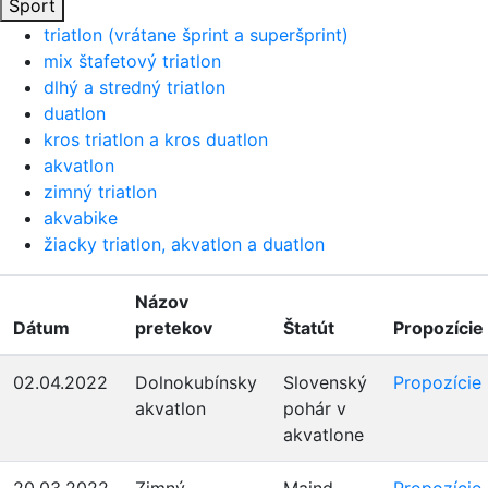
Šport
triatlon (vrátane šprint a superšprint)
mix štafetový triatlon
dlhý a stredný triatlon
duatlon
kros triatlon a kros duatlon
akvatlon
zimný triatlon
akvabike
žiacky triatlon, akvatlon a duatlon
Názov
Dátum
pretekov
Štatút
Propozície
02.04.2022
Dolnokubínsky
Slovenský
Propozície
akvatlon
pohár v
akvatlone
20.03.2022
Zimný
Maind
Propozície