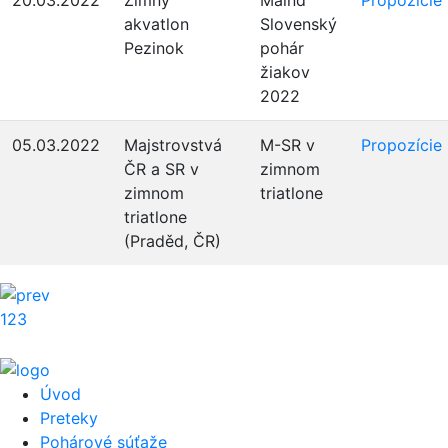
akvatlon
Slovenský
Pezinok
pohár
žiakov
2022
05.03.2022
Majstrovstvá
M-SR v
Propozície
ČR a SR v
zimnom
zimnom
triatlone
triatlone
(Praděd, ČR)
1
2
3
Úvod
Preteky
Pohárové súťaže