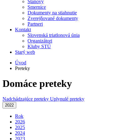
Stanovy
Smernice
Dokumenty na stiahnutie
Zverejňované dokumenty
Partneri
Kontakt
Slovenská triatlonová únia
Organizátori
Kluby STÚ
Starý web
Úvod
Preteky
Domáce preteky
Nadchádzajúce preteky
Uplynulé preteky
2022
Rok
2026
2025
2024
2023