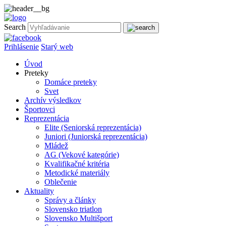
Search
Prihlásenie
Starý web
Úvod
Preteky
Domáce preteky
Svet
Archív výsledkov
Športovci
Reprezentácia
Elite (Seniorská reprezentácia)
Juniori (Juniorská reprezentácia)
Mládež
AG (Vekové kategórie)
Kvalifikačné kritéria
Metodické materiály
Oblečenie
Aktuality
Správy a články
Slovensko triatlon
Slovensko Multišport