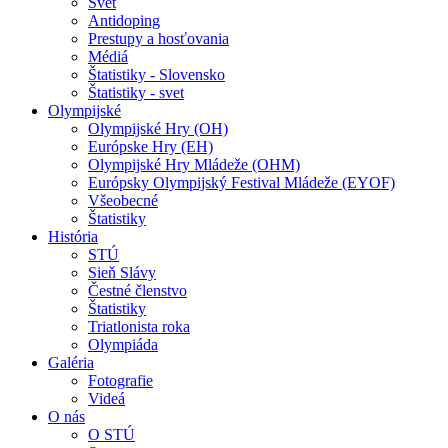
Svet
Antidoping
Prestupy a hosťovania
Médiá
Štatistiky - Slovensko
Štatistiky - svet
Olympijské
Olympijské Hry (OH)
Európske Hry (EH)
Olympijské Hry Mládeže (OHM)
Európsky Olympijský Festival Mládeže (EYOF)
Všeobecné
Štatistiky
História
STÚ
Sieň Slávy
Čestné členstvo
Štatistiky
Triatlonista roka
Olympiáda
Galéria
Fotografie
Videá
O nás
O STÚ