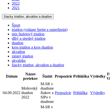
2022
2021
žiacky triatlon, akvatlon a duatlon
Šport
triatlon (vrátane šprint a superšprint)
mix štafetový triatlon
dlhý a stredný triatlon
duatlon
kros triatlon a kros duatlon
akvatlon
zimný triatlon
akvabike
žiacky triatlon, akvatlon a duatlon
Názov
F
Dátum
Štatút
Propozície
Prihláška
Výsledky
pretekov
V
M-SR v
Mošovský
duatlone
04.09.2022
duatlon
žiakov a
Propozície
Prihláška
Výsledky
2022
SlPo v
duatlone
M-SR v