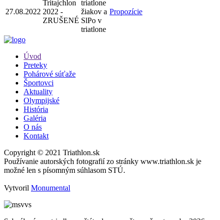
Tritajchlon
triatlone
27.08.2022
2022 -
žiakov a
Propozície
ZRUŠENÉ
SlPo v
triatlone
Úvod
Preteky
Pohárové súťaže
Športovci
Aktuality
Olympijské
História
Galéria
O nás
Kontakt
Copyright © 2021 Triathlon.sk
Používanie autorských fotografií zo stránky www.triathlon.sk je
možné len s písomným súhlasom STÚ.
Vytvoril
Monumental