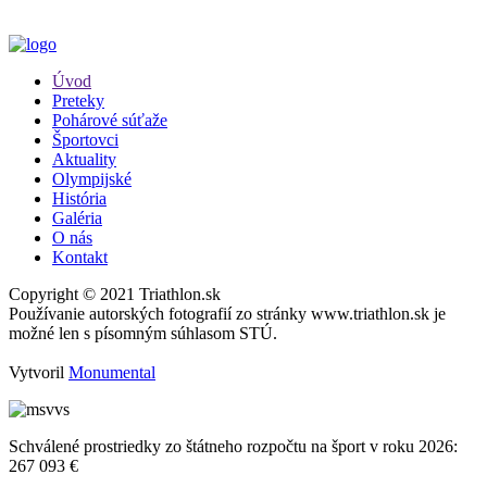
Úvod
Preteky
Pohárové súťaže
Športovci
Aktuality
Olympijské
História
Galéria
O nás
Kontakt
Copyright © 2021 Triathlon.sk
Používanie autorských fotografií zo stránky www.triathlon.sk je
možné len s písomným súhlasom STÚ.
Vytvoril
Monumental
Schválené prostriedky zo štátneho rozpočtu na šport v roku 2026:
267 093 €