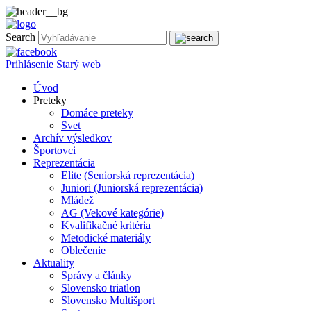
Search
Prihlásenie
Starý web
Úvod
Preteky
Domáce preteky
Svet
Archív výsledkov
Športovci
Reprezentácia
Elite (Seniorská reprezentácia)
Juniori (Juniorská reprezentácia)
Mládež
AG (Vekové kategórie)
Kvalifikačné kritéria
Metodické materiály
Oblečenie
Aktuality
Správy a články
Slovensko triatlon
Slovensko Multišport