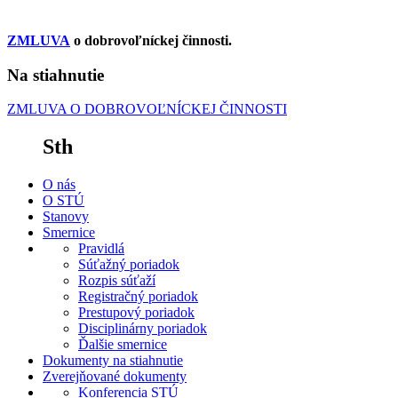
ZMLUVA
o dobrovoľníckej činnosti.
Na stiahnutie
ZMLUVA O DOBROVOĽNÍCKEJ ČINNOSTI
Sth
O nás
O STÚ
Stanovy
Smernice
Pravidlá
Súťažný poriadok
Rozpis súťaží
Registračný poriadok
Prestupový poriadok
Disciplinárny poriadok
Ďalšie smernice
Dokumenty na stiahnutie
Zverejňované dokumenty
Konferencia STÚ