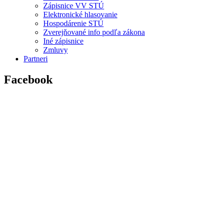
Zápisnice VV STÚ
Elektronické hlasovanie
Hospodárenie STÚ
Zverejňované info podľa zákona
Iné zápisnice
Zmluvy
Partneri
Facebook