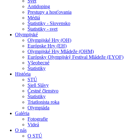
Svet
Antidoping
Prestupy a hosťovania
Médiá
Štatistiky - Slovensko
Štatistiky - svet
Olympijské
Olympijské Hry (OH)
Európske Hry (EH)
Olympijské Hry Mládeže (OHM)
Európsky Olympijský Festival Mládeže (EYOF)
Všeobecné
Štatistiky
História
STÚ
Sieň Slávy
Čestné členstvo
Štatistiky
Triatlonista roka
Olympiáda
Galéria
Fotografie
Videá
O nás
O STÚ