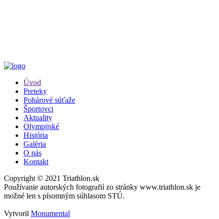
Úvod
Preteky
Pohárové súťaže
Športovci
Aktuality
Olympijské
História
Galéria
O nás
Kontakt
Copyright © 2021 Triathlon.sk
Používanie autorských fotografií zo stránky www.triathlon.sk je
možné len s písomným súhlasom STÚ.
Vytvoril
Monumental