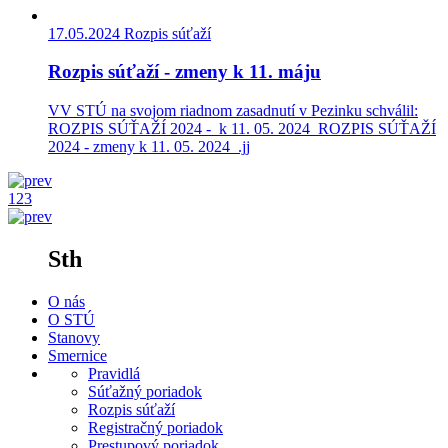
17.05.2024
Rozpis súťaží
Rozpis súťaží - zmeny k 11. máju
VV STÚ na svojom riadnom zasadnutí v Pezinku schválil:
ROZPIS SÚŤAŽÍ 2024 - k 11. 05. 2024 ROZPIS SÚŤAŽÍ
2024 - zmeny k 11. 05. 2024 .jj
1
2
3
Sth
O nás
O STÚ
Stanovy
Smernice
Pravidlá
Súťažný poriadok
Rozpis súťaží
Registračný poriadok
Prestupový poriadok