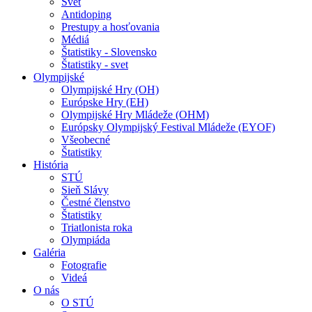
Svet
Antidoping
Prestupy a hosťovania
Médiá
Štatistiky - Slovensko
Štatistiky - svet
Olympijské
Olympijské Hry (OH)
Európske Hry (EH)
Olympijské Hry Mládeže (OHM)
Európsky Olympijský Festival Mládeže (EYOF)
Všeobecné
Štatistiky
História
STÚ
Sieň Slávy
Čestné členstvo
Štatistiky
Triatlonista roka
Olympiáda
Galéria
Fotografie
Videá
O nás
O STÚ