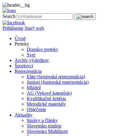
Search
Prihlásenie
Starý web
Úvod
Preteky
Domáce preteky
Svet
Archív výsledkov
Športovci
Reprezentácia
Elite (Seniorská reprezentácia)
Juniori (Juniorská reprezentácia)
Mládež
AG (Vekové kategórie)
Kvalifikačné kritéria
Metodické materiály
Oblečenie
Aktuality
Správy a články
Slovensko triatlon
Slovensko Multišport