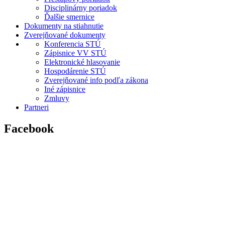
Disciplinárny poriadok
Ďalšie smernice
Dokumenty na stiahnutie
Zverejňované dokumenty
Konferencia STÚ
Zápisnice VV STÚ
Elektronické hlasovanie
Hospodárenie STÚ
Zverejňované info podľa zákona
Iné zápisnice
Zmluvy
Partneri
Facebook