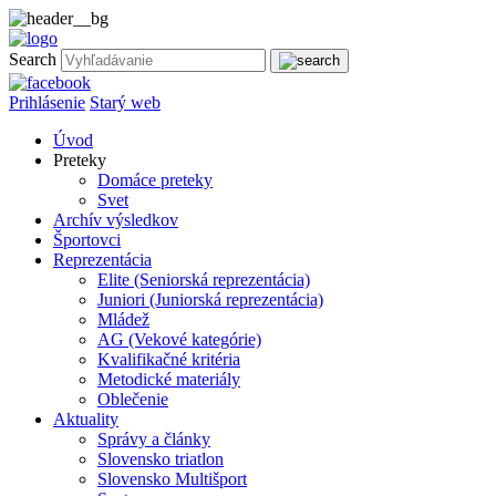
Search
Prihlásenie
Starý web
Úvod
Preteky
Domáce preteky
Svet
Archív výsledkov
Športovci
Reprezentácia
Elite (Seniorská reprezentácia)
Juniori (Juniorská reprezentácia)
Mládež
AG (Vekové kategórie)
Kvalifikačné kritéria
Metodické materiály
Oblečenie
Aktuality
Správy a články
Slovensko triatlon
Slovensko Multišport