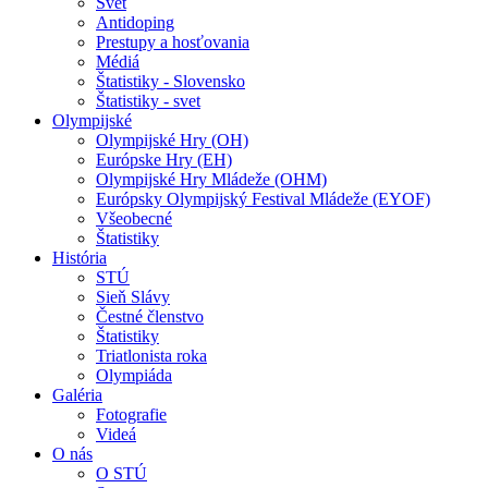
Svet
Antidoping
Prestupy a hosťovania
Médiá
Štatistiky - Slovensko
Štatistiky - svet
Olympijské
Olympijské Hry (OH)
Európske Hry (EH)
Olympijské Hry Mládeže (OHM)
Európsky Olympijský Festival Mládeže (EYOF)
Všeobecné
Štatistiky
História
STÚ
Sieň Slávy
Čestné členstvo
Štatistiky
Triatlonista roka
Olympiáda
Galéria
Fotografie
Videá
O nás
O STÚ