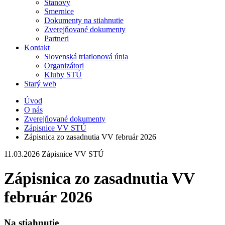
Stanovy
Smernice
Dokumenty na stiahnutie
Zverejňované dokumenty
Partneri
Kontakt
Slovenská triatlonová únia
Organizátori
Kluby STÚ
Starý web
Úvod
O nás
Zverejňované dokumenty
Zápisnice VV STÚ
Zápisnica zo zasadnutia VV február 2026
11.03.2026
Zápisnice VV STÚ
Zápisnica zo zasadnutia VV
február 2026
Na stiahnutie