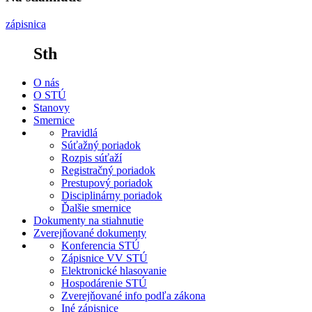
zápisnica
Sth
O nás
O STÚ
Stanovy
Smernice
Pravidlá
Súťažný poriadok
Rozpis súťaží
Registračný poriadok
Prestupový poriadok
Disciplinárny poriadok
Ďalšie smernice
Dokumenty na stiahnutie
Zverejňované dokumenty
Konferencia STÚ
Zápisnice VV STÚ
Elektronické hlasovanie
Hospodárenie STÚ
Zverejňované info podľa zákona
Iné zápisnice