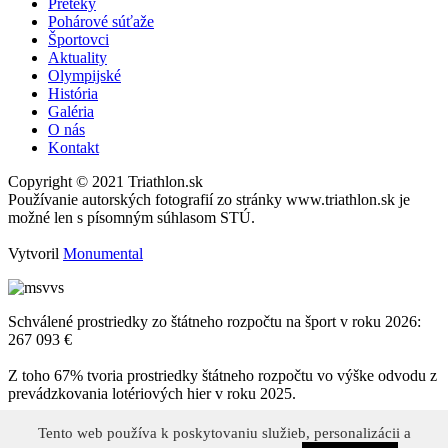
Preteky
Pohárové súťaže
Športovci
Aktuality
Olympijské
História
Galéria
O nás
Kontakt
Copyright © 2021 Triathlon.sk
Používanie autorských fotografií zo stránky www.triathlon.sk je
možné len s písomným súhlasom STÚ.
Vytvoril
Monumental
Schválené prostriedky zo štátneho rozpočtu na šport v roku 2026:
267 093 €
Z toho 67% tvoria prostriedky štátneho rozpočtu vo výške odvodu z
prevádzkovania lotériových hier v roku 2025.
Tento web používa k poskytovaniu služieb, personalizácii a
Tento web používa k poskytovaniu služieb, personalizácii a