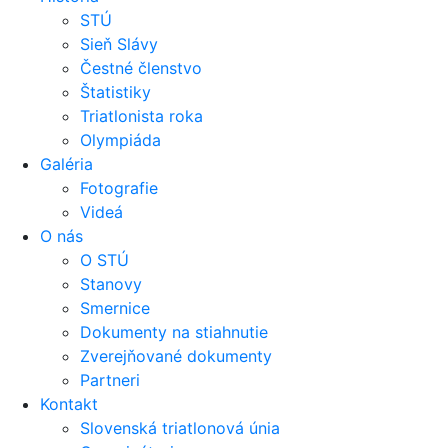
STÚ
Sieň Slávy
Čestné členstvo
Štatistiky
Triatlonista roka
Olympiáda
Galéria
Fotografie
Videá
O nás
O STÚ
Stanovy
Smernice
Dokumenty na stiahnutie
Zverejňované dokumenty
Partneri
Kontakt
Slovenská triatlonová únia