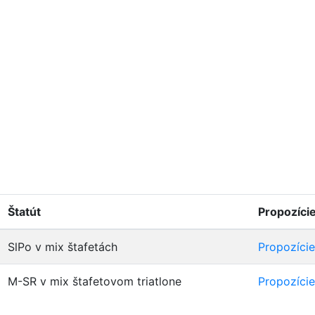
Štatút
Propozíci
SlPo v mix štafetách
Propozície
M-SR v mix štafetovom triatlone
Propozície