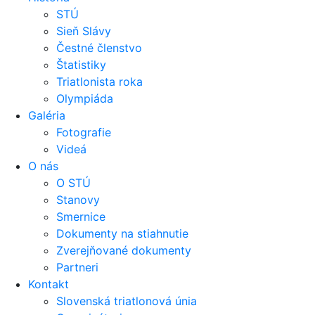
STÚ
Sieň Slávy
Čestné členstvo
Štatistiky
Triatlonista roka
Olympiáda
Galéria
Fotografie
Videá
O nás
O STÚ
Stanovy
Smernice
Dokumenty na stiahnutie
Zverejňované dokumenty
Partneri
Kontakt
Slovenská triatlonová únia