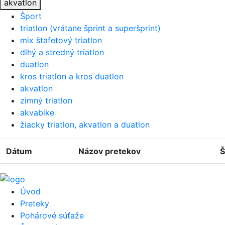
akvatlon
Šport
triatlon (vrátane šprint a superšprint)
mix štafetový triatlon
dlhý a stredný triatlon
duatlon
kros triatlon a kros duatlon
akvatlon
zimný triatlon
akvabike
žiacky triatlon, akvatlon a duatlon
Dátum
Názov pretekov
Š
Úvod
Preteky
Pohárové súťaže