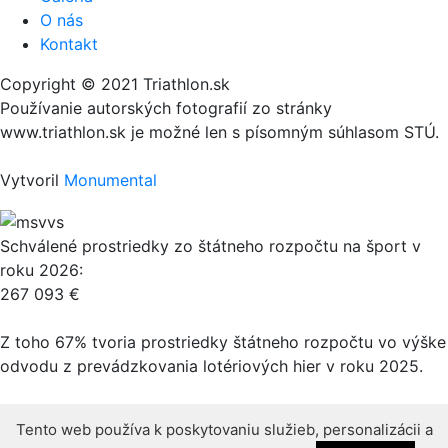
O nás
Kontakt
Copyright © 2021 Triathlon.sk
Používanie autorských fotografií zo stránky
www.triathlon.sk je možné len s písomným súhlasom STÚ.
Vytvoril
Monumental
Schválené prostriedky zo štátneho rozpočtu na šport v
roku 2026:
267 093 €
Z toho 67% tvoria prostriedky štátneho rozpočtu vo výške
odvodu z prevádzkovania lotériových hier v roku 2025.
Tento web používa k poskytovaniu služieb, personalizácii a
Tento web používa k poskytovaniu služieb, personalizácii a