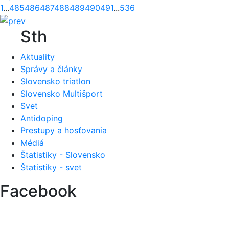
1
...
485
486
487
488
489
490
491
...
536
Sth
Aktuality
Správy a články
Slovensko triatlon
Slovensko Multišport
Svet
Antidoping
Prestupy a hosťovania
Médiá
Štatistiky - Slovensko
Štatistiky - svet
Facebook