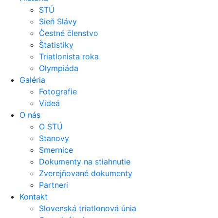
STÚ
Sieň Slávy
Čestné členstvo
Štatistiky
Triatlonista roka
Olympiáda
Galéria
Fotografie
Videá
O nás
O STÚ
Stanovy
Smernice
Dokumenty na stiahnutie
Zverejňované dokumenty
Partneri
Kontakt
Slovenská triatlonová únia