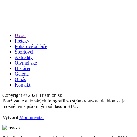
Úvod
Preteky
Pohárové súťaže
Športovci
Aktuality
Olympijské
História
Galéria
O nás
Kontakt
Copyright © 2021 Triathlon.sk
Používanie autorských fotografií zo stránky www.triathlon.sk je
možné len s písomným súhlasom STÚ.
Vytvoril
Monumental