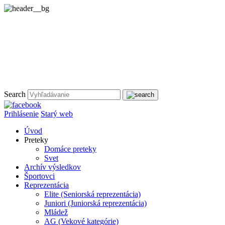
Search
Prihlásenie
Starý web
Úvod
Preteky
Domáce preteky
Svet
Archív výsledkov
Športovci
Reprezentácia
Elite (Seniorská reprezentácia)
Juniori (Juniorská reprezentácia)
Mládež
AG (Vekové kategórie)