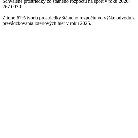
Schválené prostriedky zo štátneho rozpočtu na šport v roku 2026:
267 093 €
Z toho 67% tvoria prostriedky štátneho rozpočtu vo výške odvodu z
prevádzkovania lotériových hier v roku 2025.