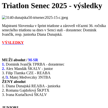
Triatlon Senec 2025 - výsledky
Majstrami Slovenska v šprint triatlone a zároveň víťazmi 36. ročníka
seneckého triatlonu sa dnes v Senci stali - dorastenec Dominik
Ivančík, resp. juniorka Diana Dunajská.
VÝSLEDKY
MUŽI absolut /
M-SR
1.
Dominik Ivančík TPRBA - dorastenec
2.
Alex Mandák ŠKALV - junior
3. Filip Tlamka CZE - REABA
4./
3.
Matej Medveczky 3NTBA
ŽENY absolut
1. Diana Dunajská REABA - juniorka
2. Romana Gajdošová ŠKPTX
3. Ivana Kuriačková ŠKALV
JUNIORI