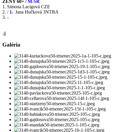
ŽENY 60+ /
M-SR
1. Simona Lacigová CZE
2. /
1.
Jana Hučková 3NTBA
3. -
.jj
Galéria