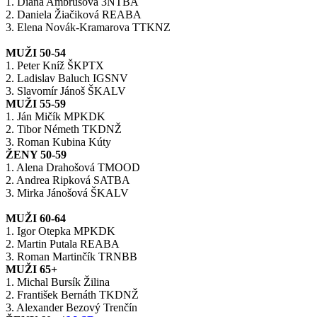
1. Diana Ambrusová 3NTBA
2. Daniela Žiačiková REABA
3. Elena Novák-Kramarova TTKNZ
MUŽI 50-54
1. Peter Kníž ŠKPTX
2. Ladislav Baluch IGSNV
3. Slavomír Jánoš ŠKALV
MUŽI 55-59
1. Ján Mičík MPKDK
2. Tibor Németh TKDNŽ
3. Roman Kubina Kúty
ŽENY 50-59
1. Alena Drahošová TMOOD
2. Andrea Ripková SATBA
3. Mirka Jánošová ŠKALV
MUŽI 60-64
1. Igor Otepka MPKDK
2. Martin Putala REABA
3. Roman Martinčík TRNBB
MUŽI 65+
1. Michal Bursík Žilina
2. František Bernáth TKDNŽ
3. Alexander Bezový Trenčín