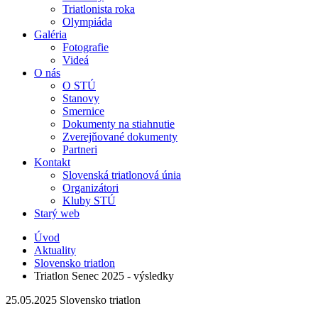
Triatlonista roka
Olympiáda
Galéria
Fotografie
Videá
O nás
O STÚ
Stanovy
Smernice
Dokumenty na stiahnutie
Zverejňované dokumenty
Partneri
Kontakt
Slovenská triatlonová únia
Organizátori
Kluby STÚ
Starý web
Úvod
Aktuality
Slovensko triatlon
Triatlon Senec 2025 - výsledky
25.05.2025
Slovensko triatlon