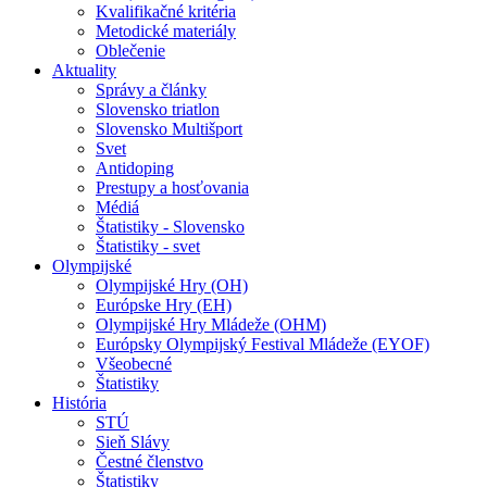
Kvalifikačné kritéria
Metodické materiály
Oblečenie
Aktuality
Správy a články
Slovensko triatlon
Slovensko Multišport
Svet
Antidoping
Prestupy a hosťovania
Médiá
Štatistiky - Slovensko
Štatistiky - svet
Olympijské
Olympijské Hry (OH)
Európske Hry (EH)
Olympijské Hry Mládeže (OHM)
Európsky Olympijský Festival Mládeže (EYOF)
Všeobecné
Štatistiky
História
STÚ
Sieň Slávy
Čestné členstvo
Štatistiky