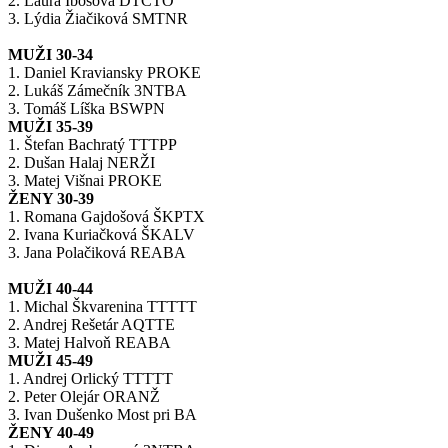
2. Laura Ibošová DTCTO
3. Lýdia Žiačiková SMTNR
MUŽI 30-34
1. Daniel Kraviansky PROKE
2. Lukáš Zámečník 3NTBA
3. Tomáš Líška BSWPN
MUŽI 35-39
1. Štefan Bachratý TTTPP
2. Dušan Halaj NERŽI
3. Matej Višnai PROKE
ŽENY 30-39
1. Romana Gajdošová ŠKPTX
2. Ivana Kuriačková ŠKALV
3. Jana Polačiková REABA
MUŽI 40-44
1. Michal Škvarenina TTTTT
2. Andrej Rešetár AQTTE
3. Matej Halvoň REABA
MUŽI 45-49
1. Andrej Orlický TTTTT
2. Peter Olejár ORANŽ
3. Ivan Dušenko Most pri BA
ŽENY 40-49