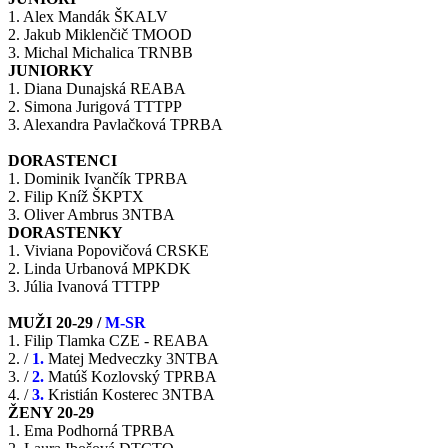
1. Alex Mandák ŠKALV
2. Jakub Miklenčič TMOOD
3. Michal Michalica TRNBB
JUNIORKY
1. Diana Dunajská REABA
2. Simona Jurigová TTTPP
3. Alexandra Pavlačková TPRBA
DORASTENCI
1. Dominik Ivančík TPRBA
2. Filip Kníž ŠKPTX
3. Oliver Ambrus 3NTBA
DORASTENKY
1. Viviana Popovičová CRSKE
2. Linda Urbanová MPKDK
3. Júlia Ivanová TTTPP
MUŽI 20-29 /
M-SR
1. Filip Tlamka CZE - REABA
2. /
1.
Matej Medveczky 3NTBA
3. /
2.
Matúš Kozlovský TPRBA
4. /
3.
Kristián Kosterec 3NTBA
ŽENY 20-29
1. Ema Podhorná TPRBA