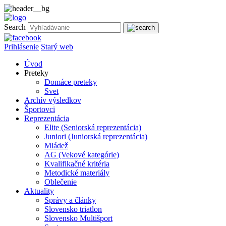
Search
Prihlásenie
Starý web
Úvod
Preteky
Domáce preteky
Svet
Archív výsledkov
Športovci
Reprezentácia
Elite (Seniorská reprezentácia)
Juniori (Juniorská reprezentácia)
Mládež
AG (Vekové kategórie)
Kvalifikačné kritéria
Metodické materiály
Oblečenie
Aktuality
Správy a články
Slovensko triatlon
Slovensko Multišport