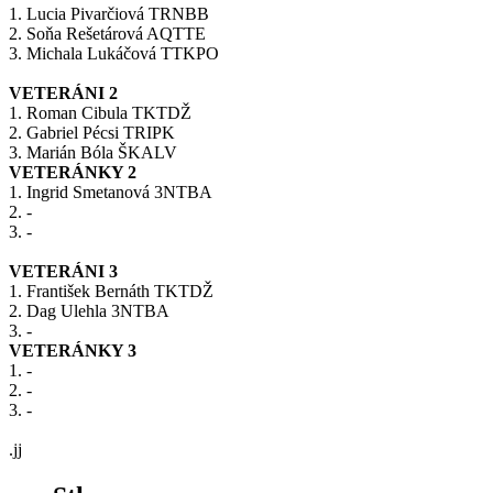
1. Lucia Pivarčiová TRNBB
2. Soňa Rešetárová AQTTE
​3. Michala Lukáčová TTKPO
VETERÁNI 2
1. Roman Cibula TKTDŽ
2. Gabriel Pécsi TRIPK
3. Marián Bóla ŠKALV
VETERÁNKY 2
1. Ingrid Smetanová 3NTBA
2. -
​3. -
VETERÁNI 3
1. František Bernáth TKTDŽ
2. Dag Ulehla 3NTBA
3. -
VETERÁNKY 3
1. -
2. -
​3. -
.jj