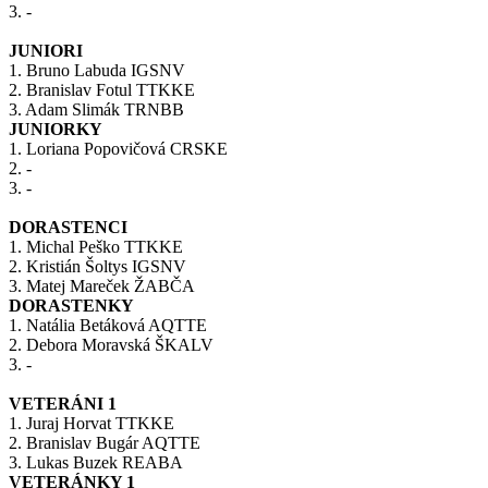
​3. -
JUNIORI
1. Bruno Labuda IGSNV
2. Branislav Fotul TTKKE
3. Adam Slimák TRNBB
JUNIORKY
1. Loriana Popovičová CRSKE
2. -
​3. -
DORASTENCI
1. Michal Peško TTKKE
2. Kristián Šoltys IGSNV
3. Matej Mareček ŽABČA
DORASTENKY
1. Natália Betáková AQTTE
2. Debora Moravská ŠKALV
​3. -
VETERÁNI 1
1. Juraj Horvat TTKKE
2. Branislav Bugár AQTTE
3. Lukas Buzek REABA
VETERÁNKY 1