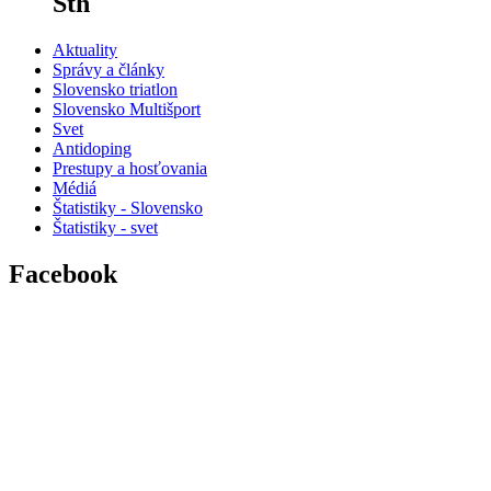
Sth
Aktuality
Správy a články
Slovensko triatlon
Slovensko Multišport
Svet
Antidoping
Prestupy a hosťovania
Médiá
Štatistiky - Slovensko
Štatistiky - svet
Facebook