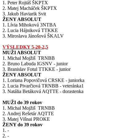
1. Peter Rojtáš ŠKPTX
2. Matej Macháček ŠKPTX
3. Jakub Haviarik Svit
ŽENY ABSOLUT
1. Lívia Mihoková 3NTBA
2. Lucia Hájniková TTKKE
​3. Miroslava Jánošová ŠKALV
VÝSLEDKY 5-20-2,5
MUŽI ABSOLUT
1. Michal Mojžiš TRNBB
2. Bruno Labuda IGSNV - junior
3. Branislav Fotul TTKKE - junior
ŽENY ABSOLUT
1. Loriana Popovičová CRSKE - juniorka
2. Lucia Pivarčiová TRNBB - veteránka1
​3. Natália Betáková AQTTE - dorastenka
MUŽI do 39 rokov
1. Michal Mojžiš TRNBB
2. Andrej Rešetár AQTTE
3. Matej Višnai PROKE
ŽENY do 39 rokov
1. -
2. -