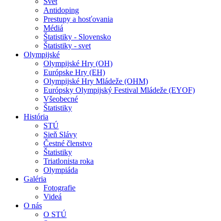
Svet
Antidoping
Prestupy a hosťovania
Médiá
Štatistiky - Slovensko
Štatistiky - svet
Olympijské
Olympijské Hry (OH)
Európske Hry (EH)
Olympijské Hry Mládeže (OHM)
Európsky Olympijský Festival Mládeže (EYOF)
Všeobecné
Štatistiky
História
STÚ
Sieň Slávy
Čestné členstvo
Štatistiky
Triatlonista roka
Olympiáda
Galéria
Fotografie
Videá
O nás
O STÚ