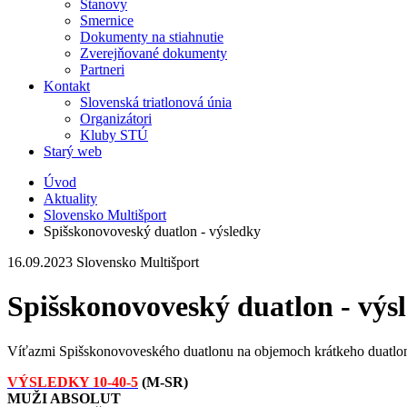
Stanovy
Smernice
Dokumenty na stiahnutie
Zverejňované dokumenty
Partneri
Kontakt
Slovenská triatlonová únia
Organizátori
Kluby STÚ
Starý web
Úvod
Aktuality
Slovensko Multišport
Spišskonovoveský duatlon - výsledky
16.09.2023
Slovensko Multišport
Spišskonovoveský duatlon - výs
Víťazmi Spišskonovoveského duatlonu na objemoch krátkeho duatlonu s
VÝSLEDKY 10-40-5
(M-SR)
MUŽI ABSOLUT