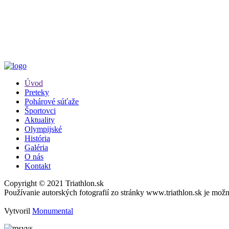
Úvod
Preteky
Pohárové súťaže
Športovci
Aktuality
Olympijské
História
Galéria
O nás
Kontakt
Copyright © 2021 Triathlon.sk
Používanie autorských fotografií zo stránky www.triathlon.sk je mo
Vytvoril
Monumental