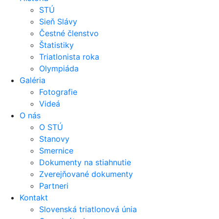
STÚ
Sieň Slávy
Čestné členstvo
Štatistiky
Triatlonista roka
Olympiáda
Galéria
Fotografie
Videá
O nás
O STÚ
Stanovy
Smernice
Dokumenty na stiahnutie
Zverejňované dokumenty
Partneri
Kontakt
Slovenská triatlonová únia