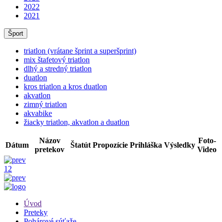
2022
2021
Šport
triatlon (vrátane šprint a superšprint)
mix štafetový triatlon
dlhý a stredný triatlon
duatlon
kros triatlon a kros duatlon
akvatlon
zimný triatlon
akvabike
žiacky triatlon, akvatlon a duatlon
Názov
Foto-
Dátum
Štatút
Propozície
Prihláška
Výsledky
pretekov
Video
1
2
Úvod
Preteky
Pohárové súťaže