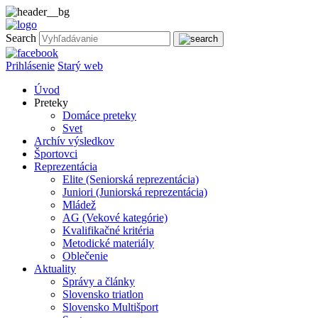
Search
Prihlásenie
Starý web
Úvod
Preteky
Domáce preteky
Svet
Archív výsledkov
Športovci
Reprezentácia
Elite (Seniorská reprezentácia)
Juniori (Juniorská reprezentácia)
Mládež
AG (Vekové kategórie)
Kvalifikačné kritéria
Metodické materiály
Oblečenie
Aktuality
Správy a články
Slovensko triatlon
Slovensko Multišport