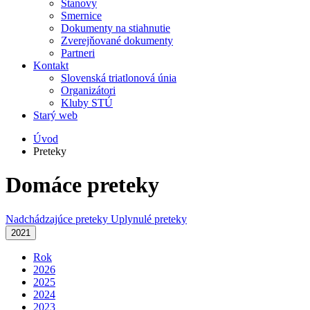
Stanovy
Smernice
Dokumenty na stiahnutie
Zverejňované dokumenty
Partneri
Kontakt
Slovenská triatlonová únia
Organizátori
Kluby STÚ
Starý web
Úvod
Preteky
Domáce preteky
Nadchádzajúce preteky
Uplynulé preteky
2021
Rok
2026
2025
2024
2023