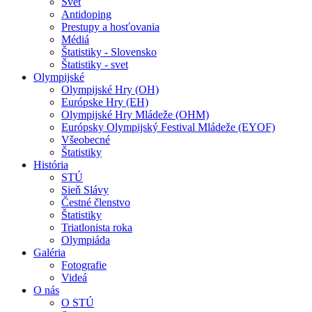
Svet
Antidoping
Prestupy a hosťovania
Médiá
Štatistiky - Slovensko
Štatistiky - svet
Olympijské
Olympijské Hry (OH)
Európske Hry (EH)
Olympijské Hry Mládeže (OHM)
Európsky Olympijský Festival Mládeže (EYOF)
Všeobecné
Štatistiky
História
STÚ
Sieň Slávy
Čestné členstvo
Štatistiky
Triatlonista roka
Olympiáda
Galéria
Fotografie
Videá
O nás
O STÚ