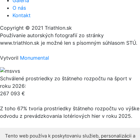
Galéria
O nás
Kontakt
Copyright © 2021 Triathlon.sk
Používanie autorských fotografií zo stránky
www.triathlon.sk je možné len s písomným súhlasom STÚ.
Vytvoril
Monumental
Schválené prostriedky zo štátneho rozpočtu na šport v
roku 2026:
267 093 €
Z toho 67% tvoria prostriedky štátneho rozpočtu vo výške
odvodu z prevádzkovania lotériových hier v roku 2025.
Tento web používa k poskytovaniu služieb, personalizácii a
Tento web používa k poskytovaniu služieb, personalizácii a