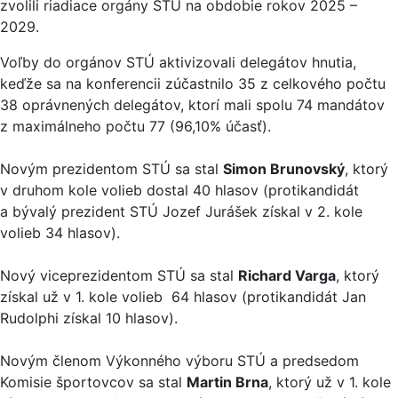
zvolili riadiace orgány STÚ na obdobie rokov 2025 –
2029.
Voľby do orgánov STÚ aktivizovali delegátov hnutia,
keďže sa na konferencii zúčastnilo 35 z celkového počtu
38 oprávnených delegátov, ktorí mali spolu 74 mandátov
z maximálneho počtu 77 (96,10% účasť).
Novým prezidentom STÚ sa stal
Simon Brunovský
, ktorý
v druhom kole volieb dostal 40 hlasov (protikandidát
a bývalý prezident STÚ Jozef Jurášek získal v 2. kole
volieb 34 hlasov).
Nový viceprezidentom STÚ sa stal
Richard Varga
, ktorý
získal už v 1. kole volieb 64 hlasov (protikandidát Jan
Rudolphi získal 10 hlasov).
Novým členom Výkonného výboru STÚ a predsedom
Komisie športovcov sa stal
Martin Brna
, ktorý už v 1. kole