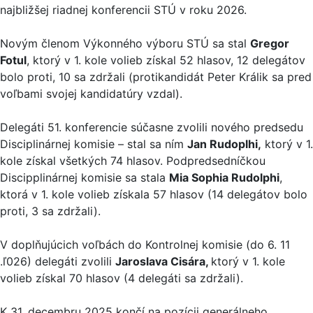
najbližšej riadnej konferencii STÚ v roku 2026.
Novým členom Výkonného výboru STÚ sa stal
Gregor
Fotul
, ktorý v 1. kole volieb získal 52 hlasov, 12 delegátov
bolo proti, 10 sa zdržali (protikandidát Peter Králik sa pred
voľbami svojej kandidatúry vzdal).
Delegáti 51. konferencie súčasne zvolili nového predsedu
Disciplinárnej komisie – stal sa ním
Jan Rudoplhi,
ktorý v 1.
kole získal všetkých 74 hlasov. Podpredsedníčkou
Discipplinárnej komisie sa stala
Mia Sophia Rudolphi
,
ktorá v 1. kole volieb získala 57 hlasov (14 delegátov bolo
proti, 3 sa zdržali).
V doplňujúcich voľbách do Kontrolnej komisie (do 6. 11
.ľ026) delegáti zvolili
Jaroslava Cisára,
ktorý v 1. kole
volieb získal 70 hlasov (4 delegáti sa zdržali).
K 31. decembru 2025 končí na pozícii generálneho