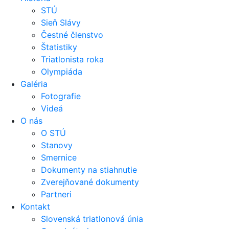
STÚ
Sieň Slávy
Čestné členstvo
Štatistiky
Triatlonista roka
Olympiáda
Galéria
Fotografie
Videá
O nás
O STÚ
Stanovy
Smernice
Dokumenty na stiahnutie
Zverejňované dokumenty
Partneri
Kontakt
Slovenská triatlonová únia