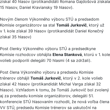
získal 40 hlasov (protikandidáti Romana Gajdošová získala
15 hlasov, Daniel Kraviansky 19 hlasov).
Novým členom Výkonného výboru STÚ a predsedom
Komisie organizátorov sa stal
Tomáš Jurkovič
, ktorý už
v 1. kole získal 39 hlasov (protikandidát Daniel Konečný
získal 35 hlasov)
Post členky Výkonného výboru STÚ a predsedkyne
Komisie rozhodcov obhájila
Elena Stanková
, ktorú v 1. kole
volieb podporili delegáti 70 hlasmi (4 sa zdržali).
Post člena Výkonného výboru a predsedu Komisie
trénerov obhájil
Tomáš Jurkovič
, ktorý v 2. kole volieb
získal 42 hlasov (protikandidát Michal Varga získal 32
hlasov). Vzhľadom k tomu, že Tomáš Jurkovič bol zvolený
aj za predsedu komisie organizátorov, delegáti 51.
konferencie STÚ hlasovaním rozhodli, že nová voľba člena
VV STÚ, predsedu Komisie trénerov sa uskutoční na