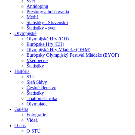
Svet
Antidoping
Prestupy a hosťovania
Médiá
Štatistiky - Slovensko
Štatistiky - svet
Olympijské
Olympijské Hry (OH)
Európske Hry (EH)
Olympijské Hry Mládeže (OHM)
Európsky Olympijský Festival Mládeže (EYOF)
Všeobecné
Štatistiky
História
STÚ
Sieň Slávy
Čestné členstvo
Štatistiky
Triatlonista roka
Olympiáda
Galéria
Fotografie
Videá
O nás
O STÚ