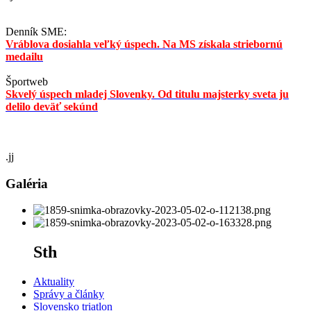
Denník SME:
Vráblova dosiahla veľký úspech. Na MS získala striebornú
medailu
Športweb
Skvelý úspech mladej Slovenky. Od titulu majsterky sveta ju
delilo deväť sekúnd
.jj
Galéria
Sth
Aktuality
Správy a články
Slovensko triatlon