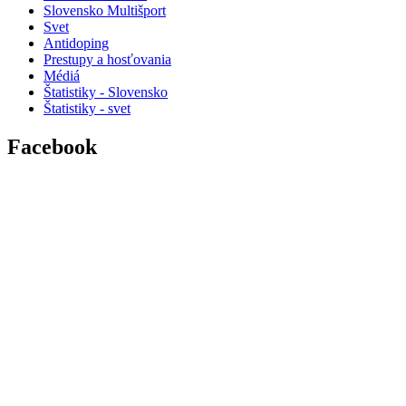
Slovensko Multišport
Svet
Antidoping
Prestupy a hosťovania
Médiá
Štatistiky - Slovensko
Štatistiky - svet
Facebook