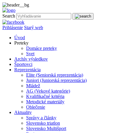
Search
Prihlásenie
Starý web
Úvod
Preteky
Domáce preteky
Svet
Archív výsledkov
Športovci
Reprezentácia
Elite (Seniorská reprezentácia)
Juniori (Juniorská reprezentácia)
Mládež
AG (Vekové kategórie)
Kvalifikačné kritéria
Metodické materiály
Oblečenie
Aktuality
Správy a články
Slovensko triatlon
Slovensko Multišport