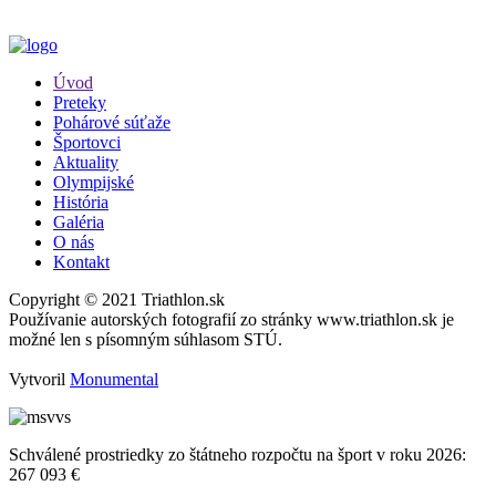
Úvod
Preteky
Pohárové súťaže
Športovci
Aktuality
Olympijské
História
Galéria
O nás
Kontakt
Copyright © 2021 Triathlon.sk
Používanie autorských fotografií zo stránky www.triathlon.sk je
možné len s písomným súhlasom STÚ.
Vytvoril
Monumental
Schválené prostriedky zo štátneho rozpočtu na šport v roku 2026:
267 093 €