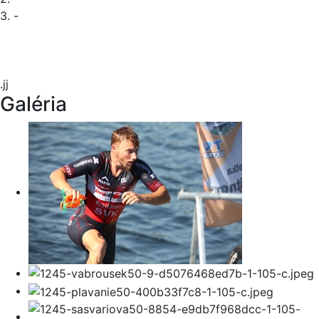
3. -
.jj
Galéria