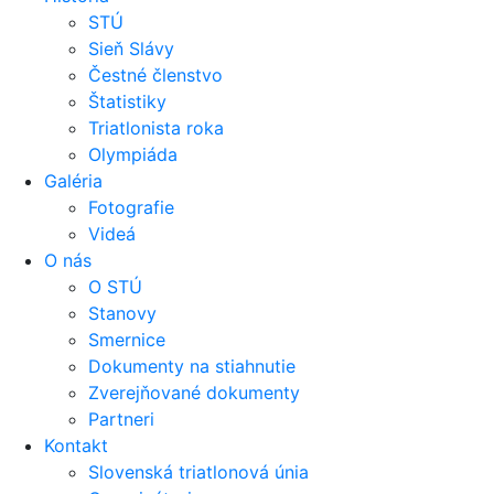
STÚ
Sieň Slávy
Čestné členstvo
Štatistiky
Triatlonista roka
Olympiáda
Galéria
Fotografie
Videá
O nás
O STÚ
Stanovy
Smernice
Dokumenty na stiahnutie
Zverejňované dokumenty
Partneri
Kontakt
Slovenská triatlonová únia