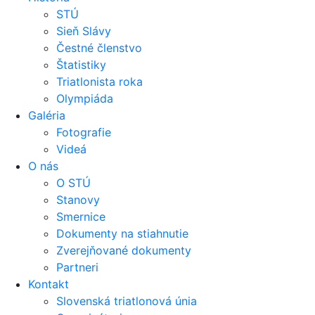
STÚ
Sieň Slávy
Čestné členstvo
Štatistiky
Triatlonista roka
Olympiáda
Galéria
Fotografie
Videá
O nás
O STÚ
Stanovy
Smernice
Dokumenty na stiahnutie
Zverejňované dokumenty
Partneri
Kontakt
Slovenská triatlonová únia