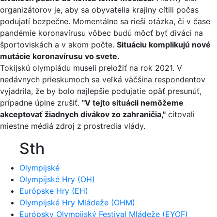
organizátorov je, aby sa obyvatelia krajiny cítili počas
podujatí bezpečne. Momentálne sa rieši otázka, či v čase
pandémie koronavírusu vôbec budú môcť byť diváci na
športoviskách a v akom počte.
Situáciu komplikujú nové
mutácie koronavírusu vo svete.
Tokijskú olympiádu museli preložiť na rok 2021. V
nedávnych prieskumoch sa veľká väčšina respondentov
vyjadrila, že by bolo najlepšie podujatie opäť presunúť,
prípadne úplne zrušiť.
"V tejto situácii nemôžeme
akceptovať žiadnych divákov zo zahraničia,"
citovali
miestne médiá zdroj z prostredia vlády.
Sth
Olympijské
Olympijské Hry (OH)
Európske Hry (EH)
Olympijské Hry Mládeže (OHM)
Európsky Olympijský Festival Mládeže (EYOF)