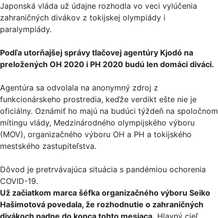
Japonská vláda už údajne rozhodla vo veci vylúčenia
zahraničných divákov z tokijskej olympiády i
paralympiády.
Podľa utorňajšej správy tlačovej agentúry Kjodó na
preložených OH 2020 i PH 2020 budú len domáci diváci.
Agentúra sa odvolala na anonymný zdroj z
funkcionárskeho prostredia, keďže verdikt ešte nie je
oficiálny. Oznámiť ho majú na budúci týždeň na spoločnom
mítingu vlády, Medzinárodného olympijského výboru
(MOV), organizačného výboru OH a PH a tokijského
mestského zastupiteľstva.
Dôvod je pretrvávajúca situácia s pandémiou ochorenia
COVID-19.
Už začiatkom marca šéfka organizačného výboru Seiko
Hašimotová povedala, že rozhodnutie o zahraničných
divákoch padne do konca tohto mesiaca.
Hlavný cieľ