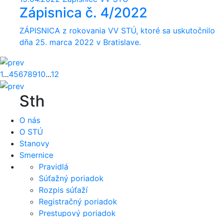
Zápisnica č. 4/2022
ZÁPISNICA z rokovania VV STÚ, ktoré sa uskutočnilo
dňa 25. marca 2022 v Bratislave.
1
...
4
5
6
7
8
9
10
...
12
Sth
O nás
O STÚ
Stanovy
Smernice
Pravidlá
Súťažný poriadok
Rozpis súťaží
Registračný poriadok
Prestupový poriadok