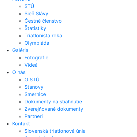
STÚ
Sieň Slávy
Čestné členstvo
Štatistiky
Triatlonista roka
Olympiáda
Galéria
Fotografie
Videá
O nás
O STÚ
Stanovy
Smernice
Dokumenty na stiahnutie
Zverejňované dokumenty
Partneri
Kontakt
Slovenská triatlonová únia