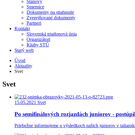
Stanovy
Smernice
Dokumenty na stiahnutie
Zverejňované dokumenty
Partneri
Kontakt
Slovenská triatlonová únia
Organizátori
Kluby STÚ
Starý web
Úvod
Aktuality
Svet
Svet
15.05.2021
Svet
Po semifinálových rozjazdách juniorov - postúpi
Priebežne informujeme o výsledkoch našich juniorov v talians