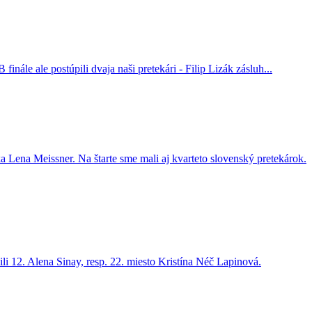
nále ale postúpili dvaja naši pretekári - Filip Lizák zásluh...
 Lena Meissner. Na štarte sme mali aj kvarteto slovenský pretekárok.
i 12. Alena Sinay, resp. 22. miesto Kristína Néč Lapinová.