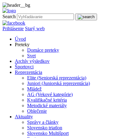
Search
Prihlásenie
Starý web
Úvod
Preteky
Domáce preteky
Svet
Archív výsledkov
Športovci
Reprezentácia
Elite (Seniorská reprezentácia)
Juniori (Juniorská reprezentácia)
Mládež
AG (Vekové kategórie)
Kvalifikačné kritéria
Metodické materiály
Oblečenie
Aktuality
Správy a články
Slovensko triatlon
Slovensko Multišport