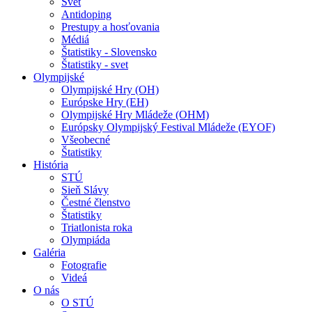
Svet
Antidoping
Prestupy a hosťovania
Médiá
Štatistiky - Slovensko
Štatistiky - svet
Olympijské
Olympijské Hry (OH)
Európske Hry (EH)
Olympijské Hry Mládeže (OHM)
Európsky Olympijský Festival Mládeže (EYOF)
Všeobecné
Štatistiky
História
STÚ
Sieň Slávy
Čestné členstvo
Štatistiky
Triatlonista roka
Olympiáda
Galéria
Fotografie
Videá
O nás
O STÚ