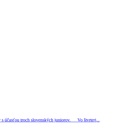
 s účasťou troch slovenských juniorov. Vo štvrterj...