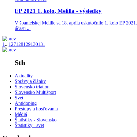
EP 2021 1. kolo, Melilla - výsledky
V španielskej Melille sa 18. apríla uskutočnilo 1. kolo EP 202
účasti ...
1
...
127
128
129
130
131
Sth
Aktuality
Správy a články
Slovensko triatlon
Slovensko Multišport
Svet
Antidoping
Prestupy a hosťovania
Médiá
Štatistiky - Slovensko
Štatistiky - svet