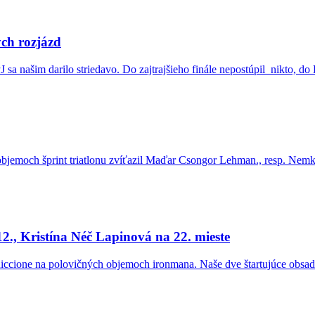
ých rozjázd
našim darilo striedavo. Do zajtrajšieho finále nepostúpil nikto, do B fi
bjemoch šprint triatlonu zvíťazil Maďar Csongor Lehman., resp. Nemka
12., Kristína Néč Lapinová na 22. mieste
iccione na polovičných objemoch ironmana. Naše dve štartujúce obsadil