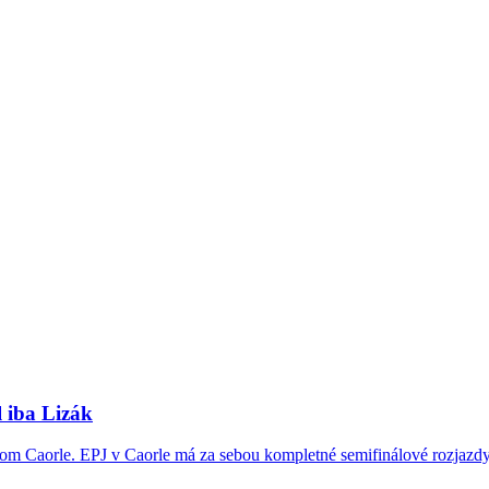
l iba Lizák
kom Caorle. EPJ v Caorle má za sebou kompletné semifinálové rozjazdy