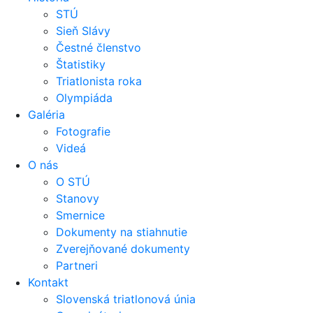
STÚ
Sieň Slávy
Čestné členstvo
Štatistiky
Triatlonista roka
Olympiáda
Galéria
Fotografie
Videá
O nás
O STÚ
Stanovy
Smernice
Dokumenty na stiahnutie
Zverejňované dokumenty
Partneri
Kontakt
Slovenská triatlonová únia