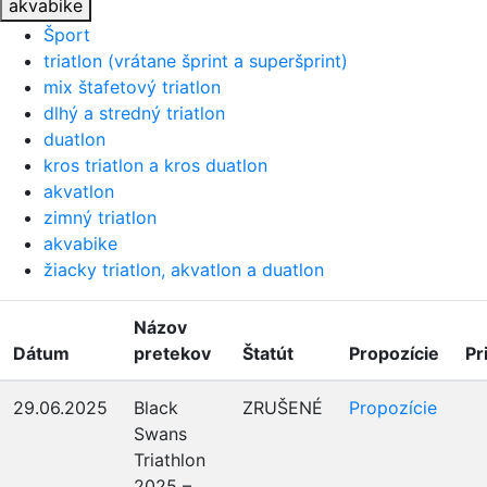
akvabike
Šport
triatlon (vrátane šprint a superšprint)
mix štafetový triatlon
dlhý a stredný triatlon
duatlon
kros triatlon a kros duatlon
akvatlon
zimný triatlon
akvabike
žiacky triatlon, akvatlon a duatlon
Názov
Dátum
pretekov
Štatút
Propozície
Pr
29.06.2025
Black
ZRUŠENÉ
Propozície
Swans
Triathlon
2025 –