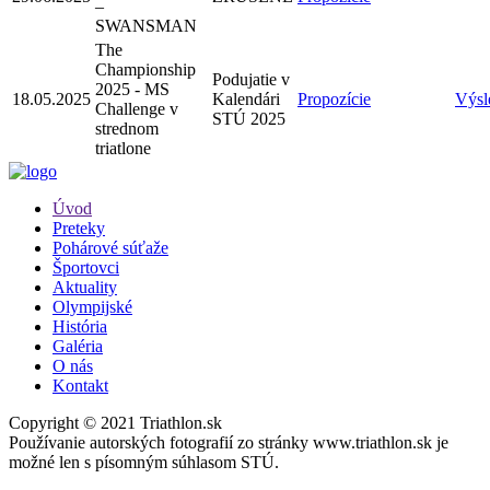
–
SWANSMAN
The
Championship
Podujatie v
2025 - MS
18.05.2025
Kalendári
Propozície
Výsl
Challenge v
STÚ 2025
strednom
triatlone
Úvod
Preteky
Pohárové súťaže
Športovci
Aktuality
Olympijské
História
Galéria
O nás
Kontakt
Copyright © 2021 Triathlon.sk
Používanie autorských fotografií zo stránky www.triathlon.sk je
možné len s písomným súhlasom STÚ.