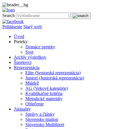
Search
Prihlásenie
Starý web
Úvod
Preteky
Domáce preteky
Svet
Archív výsledkov
Športovci
Reprezentácia
Elite (Seniorská reprezentácia)
Juniori (Juniorská reprezentácia)
Mládež
AG (Vekové kategórie)
Kvalifikačné kritéria
Metodické materiály
Oblečenie
Aktuality
Správy a články
Slovensko triatlon
Slovensko Multišport