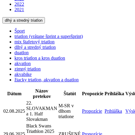
2022
2021
dlhý a stredný triatlon
Šport
triatlon (vrátane šprint a superšprint)
mix štafetový triatlon
dlhý a stredný triatlon
duatlon
kros triatlon a kros duatlon
akvatlon
zimný triatlon
akvabike
žiacky triatlon, akvatlon a duatlon
Názov
Dátum
Štatút
Propozície
Prihláška
Výsl
pretekov
22.
M-SR v
SLOVAKMAN
02.08.2025
dlhom
Propozície
Prihláška
Výsl
a 1. Half
triatlone
Slovakman
Black Swans
Triathlon 2025
29.06.2025
ZRUŠENÉ
Propozície