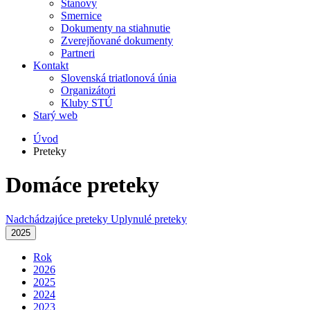
Stanovy
Smernice
Dokumenty na stiahnutie
Zverejňované dokumenty
Partneri
Kontakt
Slovenská triatlonová únia
Organizátori
Kluby STÚ
Starý web
Úvod
Preteky
Domáce preteky
Nadchádzajúce preteky
Uplynulé preteky
2025
Rok
2026
2025
2024
2023