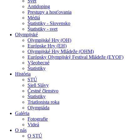
Svet
Antidoping
Prestupy a hosťovania
Médiá
Štatistiky - Slovensko
Štatistiky - svet
Olympijské
Olympijské Hry (OH)
Európske Hry (EH)
Olympijské Hry Mládeže (OHM)
Európsky Olympijský Festival Mládeže (EYOF)
Všeobecné
Štatistiky
História
STÚ
Sieň Slávy
Čestné členstvo
Štatistiky
Triatlonista roka
Olympiáda
Galéria
Fotografie
Videá
O nás
O STÚ