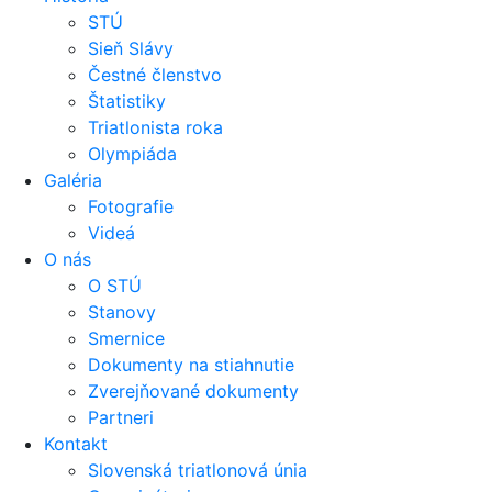
STÚ
Sieň Slávy
Čestné členstvo
Štatistiky
Triatlonista roka
Olympiáda
Galéria
Fotografie
Videá
O nás
O STÚ
Stanovy
Smernice
Dokumenty na stiahnutie
Zverejňované dokumenty
Partneri
Kontakt
Slovenská triatlonová únia