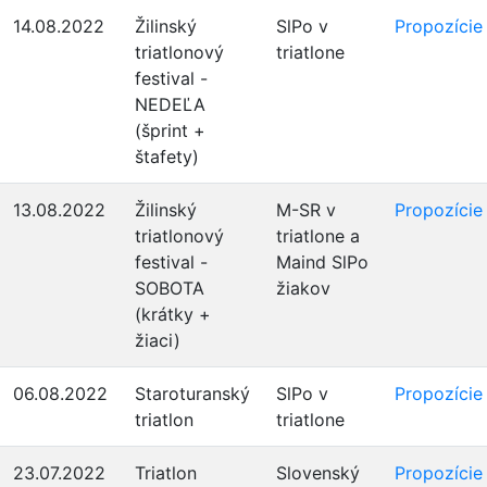
14.08.2022
Žilinský
SlPo v
Propozície
triatlonový
triatlone
festival -
NEDEĽA
(šprint +
štafety)
13.08.2022
Žilinský
M-SR v
Propozície
triatlonový
triatlone a
festival -
Maind SlPo
SOBOTA
žiakov
(krátky +
žiaci)
06.08.2022
Staroturanský
SlPo v
Propozície
triatlon
triatlone
23.07.2022
Triatlon
Slovenský
Propozície