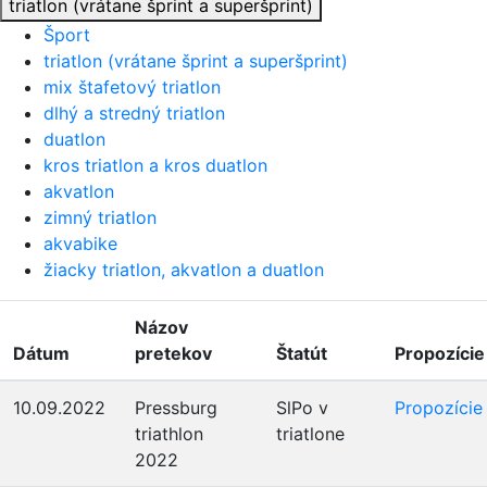
triatlon (vrátane šprint a superšprint)
Šport
triatlon (vrátane šprint a superšprint)
mix štafetový triatlon
dlhý a stredný triatlon
duatlon
kros triatlon a kros duatlon
akvatlon
zimný triatlon
akvabike
žiacky triatlon, akvatlon a duatlon
Názov
Dátum
pretekov
Štatút
Propozície
10.09.2022
Pressburg
SlPo v
Propozície
triathlon
triatlone
2022