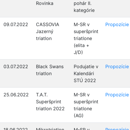
Rovinka
pohár II.
kategórie
09.07.2022
CASSOVIA
M-SR v
Propozície
Jazerný
superšprint
triatlon
triatlone
(elita +
J/D)
03.07.2022
Black Swans
Podujatie v
Propozície
triatlon
Kalendári
STÚ 2022
25.06.2022
T.A.T.
M-SR v
Propozície
Superšprint
superšprint
triatlon 2022
triatlone
(AG)
18.06.2022
Mikrotriatlon
M-SR v
Propozície