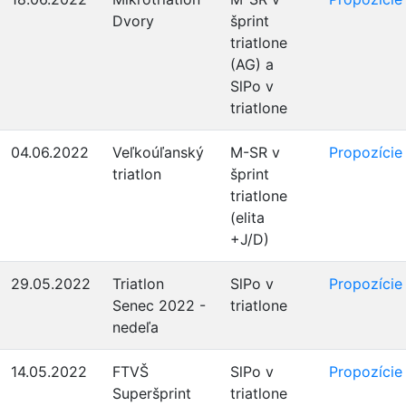
Dvory
šprint
triatlone
(AG) a
SlPo v
triatlone
04.06.2022
Veľkoúľanský
M-SR v
Propozície
triatlon
šprint
triatlone
(elita
+J/D)
29.05.2022
Triatlon
SlPo v
Propozície
Senec 2022 -
triatlone
nedeľa
14.05.2022
FTVŠ
SlPo v
Propozície
Superšprint
triatlone