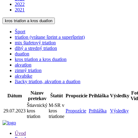
2022
2021
kros triatlon a kros duatlon
Šport
triatlon (vrátane šprint a superšprint)
mix štafetový triatlon
dlhý a stredný triatlon
duatlon
kros triatlon a kros duatlon
akvatlon
zimný triatlon
akvabike
žiacky triatlon, akvatlon a duatlon
Názov
Fot
Dátum
Štatút
Propozície
Prihláška
Výsledky
pretekov
Vid
Štiavnický
M-SR v
29.07.2023
kros
kros
Propozície
Prihláška
Výsledky
triatlon
triatlone
Úvod