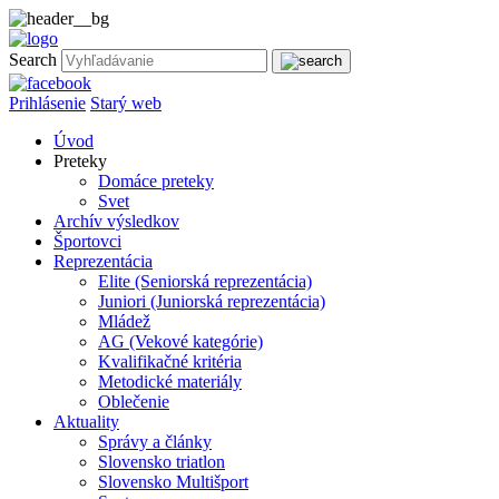
Search
Prihlásenie
Starý web
Úvod
Preteky
Domáce preteky
Svet
Archív výsledkov
Športovci
Reprezentácia
Elite (Seniorská reprezentácia)
Juniori (Juniorská reprezentácia)
Mládež
AG (Vekové kategórie)
Kvalifikačné kritéria
Metodické materiály
Oblečenie
Aktuality
Správy a články
Slovensko triatlon
Slovensko Multišport