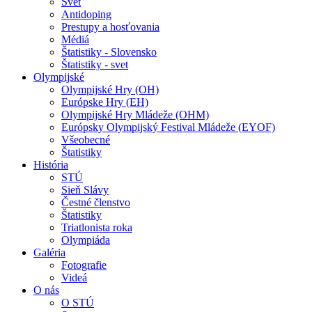
Svet
Antidoping
Prestupy a hosťovania
Médiá
Štatistiky - Slovensko
Štatistiky - svet
Olympijské
Olympijské Hry (OH)
Európske Hry (EH)
Olympijské Hry Mládeže (OHM)
Európsky Olympijský Festival Mládeže (EYOF)
Všeobecné
Štatistiky
História
STÚ
Sieň Slávy
Čestné členstvo
Štatistiky
Triatlonista roka
Olympiáda
Galéria
Fotografie
Videá
O nás
O STÚ