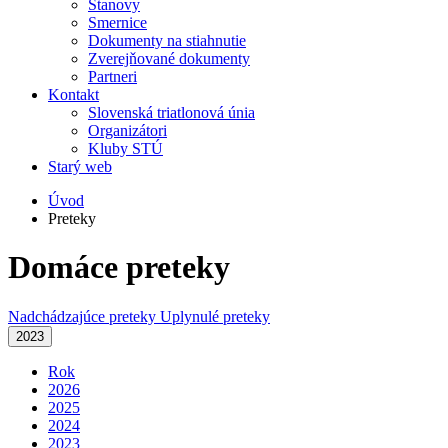
Stanovy
Smernice
Dokumenty na stiahnutie
Zverejňované dokumenty
Partneri
Kontakt
Slovenská triatlonová únia
Organizátori
Kluby STÚ
Starý web
Úvod
Preteky
Domáce preteky
Nadchádzajúce preteky
Uplynulé preteky
2023
Rok
2026
2025
2024
2023